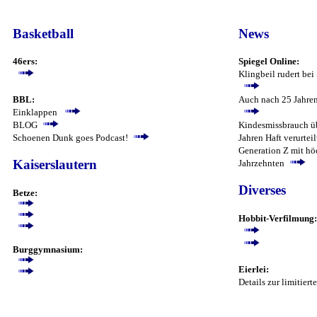
Basketball
News
46ers:
Spiegel Online:
Klingbeil rudert bei
BBL:
Auch nach 25 Jahren
Einklappen
BLOG
Kindesmissbrauch üb
Schoenen Dunk goes Podcast!
Jahren Haft verurteil
Generation Z mit hö
Kaiserslautern
Jahrzehnten
Diverses
Betze:
Hobbit-Verfilmung:
Burggymnasium:
Eierlei:
Details zur limitier