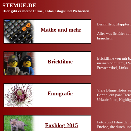
STEMUE
DE
Hier gibt es meine Filme, Fotos, Blogs und Webseiten
Lernhilfen, Klapptest
Mathe und mehr
...
Alles was Schüler zu
brauchen.
Brickfilme von mir b
Brickfilme
meinen Schülern, TV
Presseartikel, Links,..
Viele Blumenfotos a
Fotografie
Garten, ein paar Tiere
Urlaubsfotos, Highligh
Fotos und Filme der v
Foxblog 2015
Füchse, die durch un