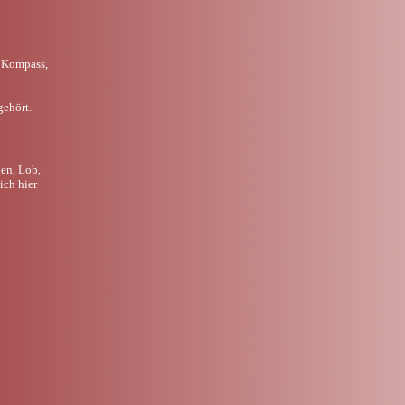
 Kompass,
gehört.
en, Lob,
mich hier