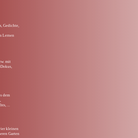
s, Gedichte,
m Lernen
zw. mit
-Dokus,
.
us dem
,
ts, ...
ier kleinen
seren Garten